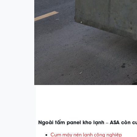
Ngoài tấm panel kho lạnh
– ASA còn c
Cụm máy nén lạnh công nghiệp