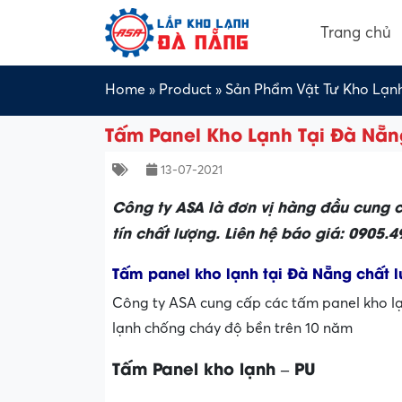
Trang chủ
Home
»
Product
»
Sản Phẩm Vật Tư Kho Lạn
Tấm Panel Kho Lạnh Tại Đà Nẵn
13-07-2021
Công ty ASA là đơn vị hàng đầu cung 
tín chất lượng. Liên hệ báo giá: 0905.
Tấm panel kho lạnh tại Đà Nẵng chất 
Công ty ASA cung cấp các tấm panel kho lạ
lạnh chống cháy độ bền trên 10 năm
Tấm Panel kho lạnh – PU