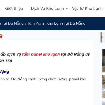
Giới thiệu
Dịch Vụ Kho Lạnh
Vật Tư Kho Lạnh
h Tại Đà Nẵng
»
Tấm Panel Kho Lạnh Tại Đà Nẵng
g
cấp dịch vụ
tấm panel kho lạnh
tại Đà Nẵng uy
490.158
lượng
nh tại Đà Nẵng chất lượng chất lượng. panel kho